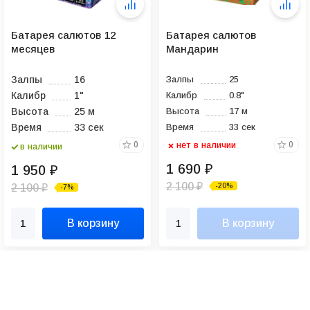
Батарея салютов 12
Батарея салютов
месяцев
Мандарин
Залпы
16
Залпы
25
Калибр
1"
Калибр
0.8"
Высота
25 м
Высота
17 м
Время
33 сек
Время
33 сек
нет в наличии
0
0
в наличии
1 690
1 950
₽
₽
2 100
-20%
2 100
₽
-7%
₽
В корзину
В корзину