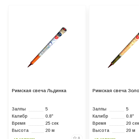
Римская свеча Льдинка
Римская свеча Золо
Залпы
5
Залпы
5
Калибр
0.8"
Калибр
0.8"
Время
25 сек
Время
20 се
Высота
20 м
Высота
20 м
0