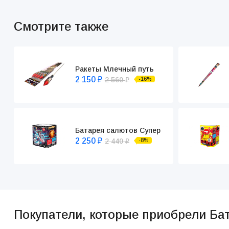
Смотрите также
Ракеты Млечный путь
2 150
2 560
-16%
₽
₽
Батарея салютов Супер
2 250
2 440
-8%
₽
₽
Покупатели, которые приобрели Ба