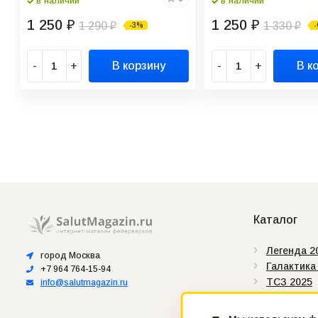
в наличии
в наличии
1 250
1 250
₽
1 290
₽
1 330
-3%
₽
₽
-
+
В корзину
-
+
В к
Каталог
Легенда 2
город Москва
Галактика
+7 964 764-15-94
ТСЗ 2025
info@salutmagazin.ru
Сертифик
Штрих-ко