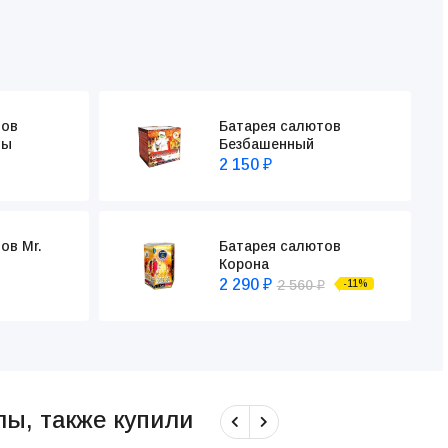
тов
Батарея салютов
ды
Безбашенный
2 150
₽
Батарея салютов
ов Mr.
Корона
2 290
2 560
-11%
₽
₽
лы, также купили