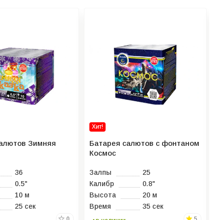
Хит!
салютов Зимняя
Батарея салютов с фонтаном
Космос
36
Залпы
25
0.5"
Калибр
0.8"
10 м
Высота
20 м
25 сек
Время
35 сек
0
5