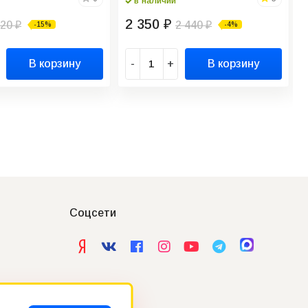
в наличии
2 350
120
₽
2 440
-15%
-4%
₽
₽
В корзину
-
+
В корзину
Соцсети