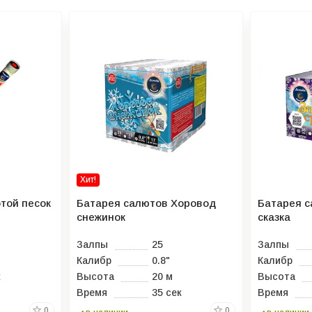
Хит!
той песок
Батарея салютов Хоровод
Батарея 
снежинок
сказка
Залпы
25
Залпы
Калибр
0.8"
Калибр
к
Высота
20 м
Высота
Время
35 сек
Время
0
0