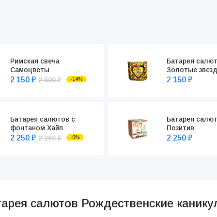
Римская свеча
Батарея салю
Самоцветы
Золотые звез
2 150
2 150
2 500
-14%
₽
₽
₽
Батарея салютов с
Батарея салют
фонтаном Хайп
Позитив
2 250
2 250
2 260
-0%
₽
₽
₽
тарея салютов Рождественские канику