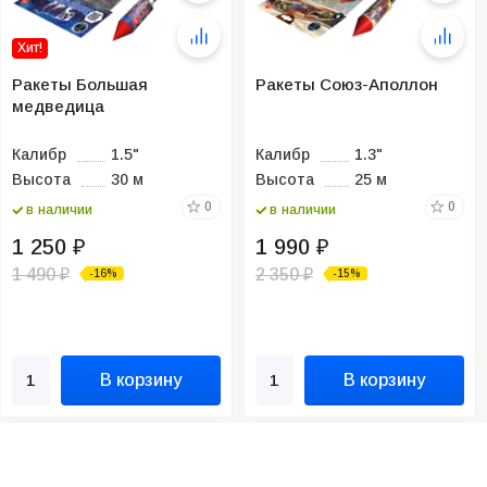
Хит!
Ракеты Большая
Ракеты Союз-Аполлон
медведица
Калибр
1.5"
Калибр
1.3"
Высота
30 м
Высота
25 м
0
0
в наличии
в наличии
1 250
1 990
₽
₽
1 490
2 350
-16%
-15%
₽
₽
В корзину
В корзину