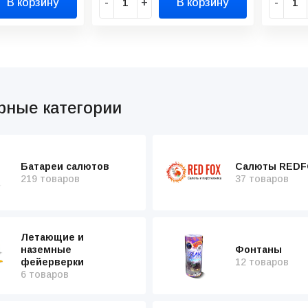
В корзину
-
+
В корзину
-
рные категории
Батареи салютов
Салюты REDF
219 товаров
37 товаров
Летающие и
наземные
Фонтаны
фейерверки
12 товаров
6 товаров