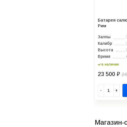
Батарея салю
Рим
Залпы
Калибр
Высота
Время
в наличии
23 500
₽
24
-
+
Магазин-