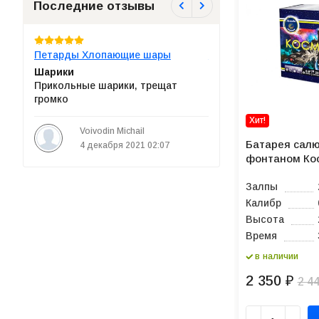
Последние отзывы
ом
Петарды Хлопающие шары
Батарея салютов Под
Шарики
Подарок
Прикольные шарики, трещат
Можно такой в подар
громко
год? =)
Хит!
се
Voivodin Michail
Voivodin Michail
и
Батарея салю
4 декабря 2021 02:07
4 декабря 2021
фонтаном Ко
ажно
ое мне
Залпы
 заказ
Калибр
Высота
Время
в наличии
2 350
₽
2 4