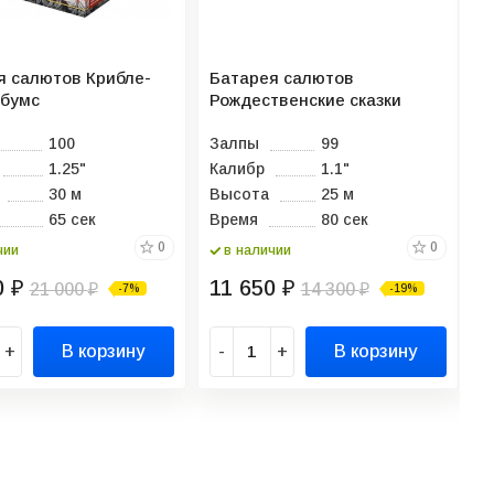
я салютов Крибле-
Батарея салютов
Б
-бумс
Рождественские сказки
100
Залпы
99
З
1.25"
Калибр
1.1"
К
30 м
Высота
25 м
В
65 сек
Время
80 сек
В
0
0
чии
в наличии
0
11 650
5
₽
21 000
₽
14 300
-7%
-19%
₽
₽
+
В корзину
-
+
В корзину