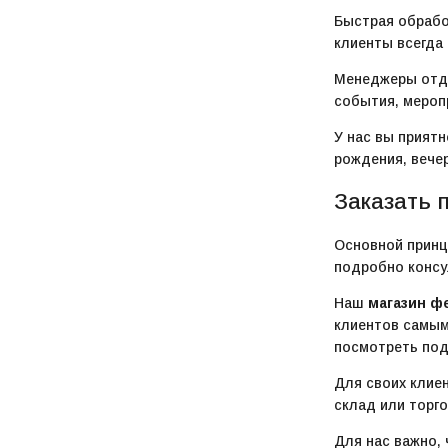
Быстрая обрабо
клиенты всегда
Менеджеры отде
события, мероп
У нас вы приятн
рождения, вечер
Заказать 
Основной принц
подробно консу
Наш
магазин ф
клиентов самы
посмотреть под
Для своих клие
склад или торг
Для нас важно,