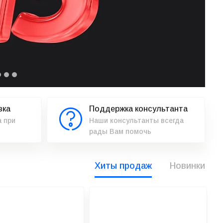
вка
Поддержка консультанта
 при
Наши консультанты всегда
рады Вам помочь
Хиты продаж
Новинки