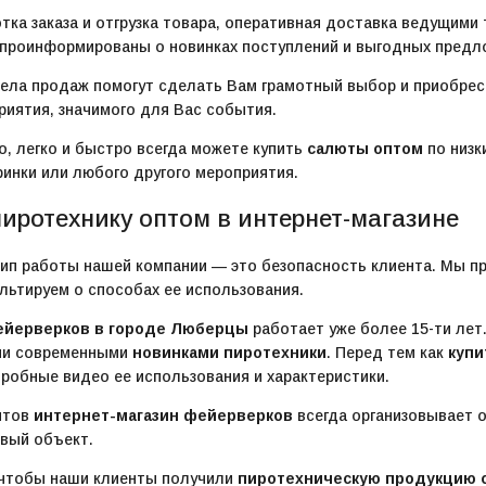
тка заказа и отгрузка товара, оперативная доставка ведущими
 проинформированы о новинках поступлений и выгодных пред
ла продаж помогут сделать Вам грамотный выбор и приобре
риятия, значимого для Вас события.
о, легко и быстро всегда можете купить
салюты оптом
по низк
инки или любого другого мероприятия.
пиротехнику оптом в интернет-магазине
ип работы нашей компании — это безопасность клиента. Мы п
льтируем о способах ее использования.
ейерверков в городе Люберцы
работает уже более 15-ти лет
ми современными
новинками пиротехники
. Перед тем как
купи
робные видео ее использования и характеристики.
нтов
интернет-магазин фейерверков
всегда организовывает о
овый объект.
 чтобы наши клиенты получили
пиротехническую продукцию 