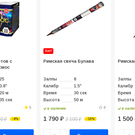
арок
Батарея салютов Мороз красный
Батарея салюто
нос
Шикарный сал
ок на новый
Салют
Салют был шика
Тоже хороший салют. Со скидкой
помощь в выбор
получился)
Хит!
Voivodin
тов с
Римская свеча Булава
Римска
Voivodin Michail
 02:05
4 декаб
смос
4 декабря 2021 02:03
25
Залпы
8
Залпы
0.8"
Калибр
1.5"
Калибр
20 м
Время
30 сек
Время
35 сек
Высота
50 м
Высота
5
0
в наличии
в нали
1 790
1 500
40
₽
2 100
-4%
-15%
₽
₽