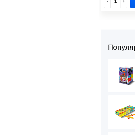
-
+
Популя