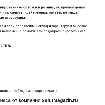
пиротехники оптом и в розницу
по прямым ценам
упить:
салюты
,
фейерверки
,
ракеты
,
петарды
,
ые аксессуары
.
меем свой собственный склад и гарантируем высокое
в
непременно помогут вам подобрать пиротехнику в
ства:
ролю и необходимые сертификаты
знеса от компании
SalutMagazin.ru