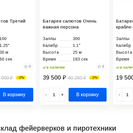
тов Третий
Батарея салютов Очень
Батаре
важная персона
крабле
100
Залпы
300
Залпы
1.25"
Калибр
1.1"
Калибр
30 м
Высота
25 м
Высота
60 сек
Время
183 сек
Время
0
0
в наличии
в нали
39 500
19 50
 000
₽
40 260
-2%
-2%
₽
₽
В корзину
-
+
В корзину
-
склад фейерверков и пиротехники