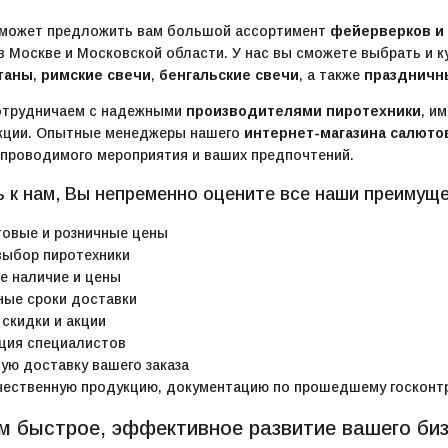
 может предложить вам большой ассортимент
фейерверков и 
в Москве и Московской области. У нас вы сможете выбрать и к
таны
,
римские свечи
,
бенгальские свечи
, а также
праздничн
отрудничаем с надежными
производителями пиротехники
, и
кции. Опытные менеджеры нашего
интернет-магазина салюто
 проводимого мероприятия и ваших предпочтений.
 к нам, Вы непременно оцените все наши преимуще
товые и розничные цены
ыбор пиротехники
е наличие и цены
ые сроки доставки
скидки и акции
ция специалистов
ую доставку вашего заказа
ественную продукцию, документацию по прошедшему госконт
м быстрое, эффективное развитие вашего би