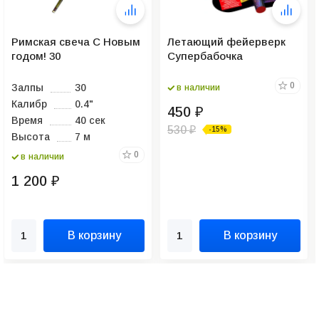
Римская свеча С Новым
Летающий фейерверк
годом! 30
Супербабочка
0
Залпы
30
в наличии
Калибр
0.4"
450
₽
Время
40 сек
530
-15%
₽
Высота
7 м
0
в наличии
1 200
₽
В корзину
В корзину