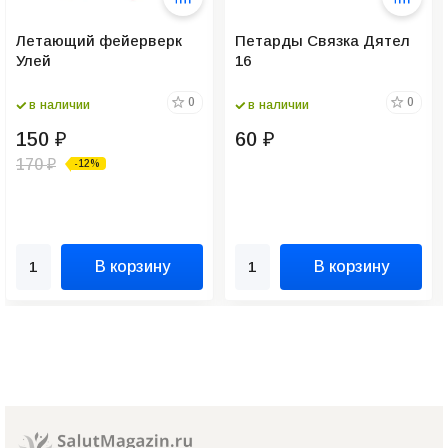
Летающий фейерверк
Петарды Связка Дятел
Улей
16
0
0
в наличии
в наличии
150
60
₽
₽
170
-12%
₽
В корзину
В корзину