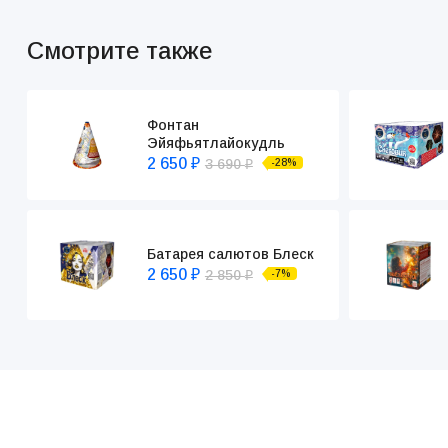
Смотрите также
Фонтан
Эйяфьятлайокудль
2 650
3 690
-28%
₽
₽
Батарея салютов Блеск
2 650
2 850
-7%
₽
₽