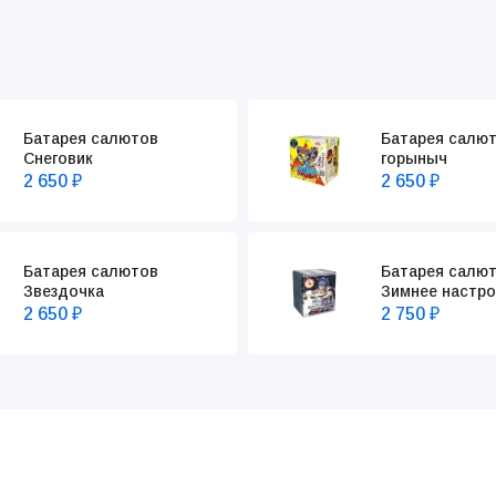
Батарея салютов
Батарея салю
Снеговик
горыныч
2 650
2 650
₽
₽
Батарея салютов
Батарея салю
Звездочка
Зимнее настро
2 650
2 750
₽
₽