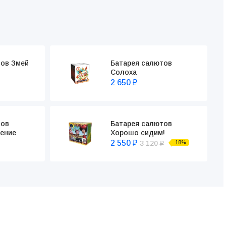
тов Змей
Батарея салютов
Солоха
2 650
₽
Батарея салютов
тов
Хорошо сидим!
ение
2 550
3 120
-18%
₽
₽