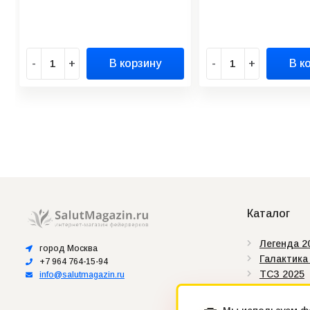
-
+
В корзину
-
+
В к
Каталог
Легенда 2
город Москва
Галактика
+7 964 764-15-94
ТСЗ 2025
info@salutmagazin.ru
Сертифик
Штрих-ко