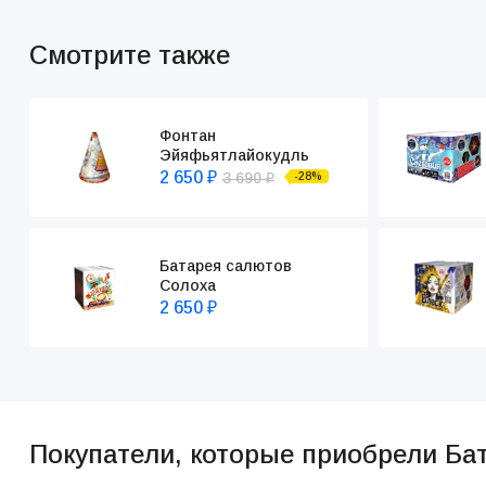
Смотрите также
Фонтан
Эйяфьятлайокудль
2 650
3 690
-28%
₽
₽
Батарея салютов
Солоха
2 650
₽
Покупатели, которые приобрели Ба