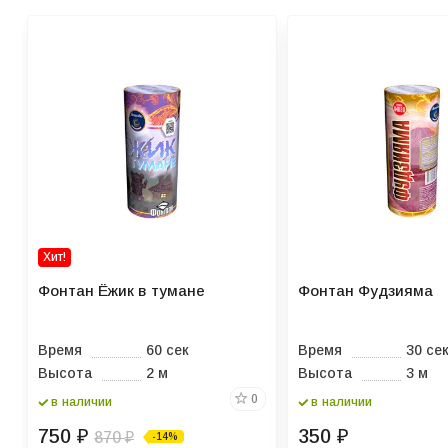
Хит!
Фонтан Ёжик в тумане
Фонтан Фудзияма
Время
60 сек
Время
30 се
Высота
2 м
Высота
3 м
0
в наличии
в наличии
750
350
₽
870
₽
-14%
₽