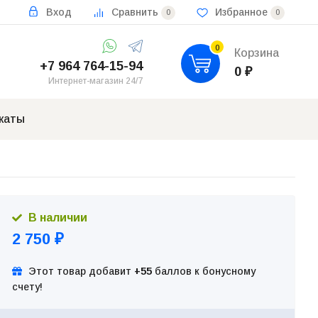
Вход
Сравнить
Избранное
0
0
0
Корзина
+7 964 764-15-94
0
₽
Интернет-магазин 24/7
каты
В наличии
2 750
₽
Этот товар добавит
+55
баллов к бонусному
счету!