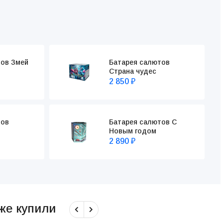
тов Змей
Батарея салютов
Страна чудес
2 850
₽
тов
Батарея салютов С
Новым годом
2 890
₽
кже купили