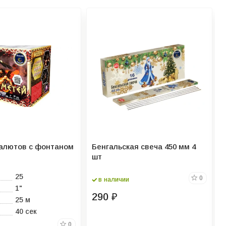
алютов с фонтаном
Бенгальская свеча 450 мм 4
шт
25
0
в наличии
1"
290
₽
25 м
40 сек
0