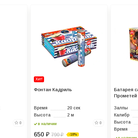
Хит!
Фонтан Кадриль
Батарея с
Прометей
к
Время
20 сек
Залпы
Высота
2 м
Калибр
Высота
0
0
в наличии
Время
650
₽
790
-18%
₽
в наличии