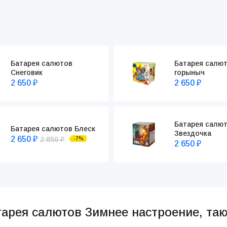
Батарея салютов
Батарея салю
Снеговик
горыныч
2 650
2 650
₽
₽
Батарея салю
Батарея салютов Блеск
Звездочка
2 650
2 850
-7%
₽
₽
2 650
₽
тарея салютов Зимнее настроение, та