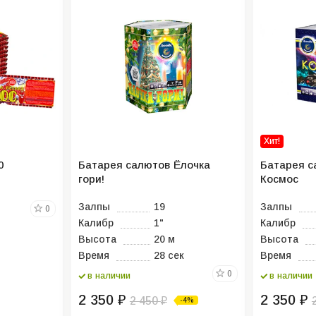
Хит!
0
Батарея салютов Ёлочка
Батарея с
гори!
Космос
Залпы
19
Залпы
0
Калибр
1"
Калибр
Высота
20 м
Высота
Время
28 сек
Время
0
в наличии
в наличии
2 350
2 350
₽
2 450
₽
-4%
₽