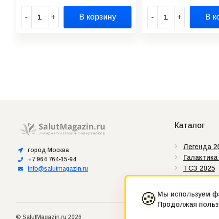
-
+
В корзину
-
+
В к
Каталог
Легенда 2
город Москва
Галактика
+7 964 764-15-94
ТСЗ 2025
info@salutmagazin.ru
Сертифик
Штрих-ко
🍪
Мы используем фа
Продолжая пользо
© SalutMagazin.ru 2026