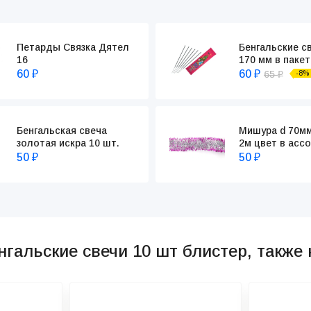
Бенгальские с
Петарды Связка Дятел
170 мм в пакет
16
60
60
65
-8%
₽
₽
₽
Бенгальская свеча
Мишура d 70м
золотая искра 10 шт.
2м цвет в асс
50
50
₽
₽
нгальские свечи 10 шт блистер, также