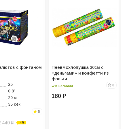
алютов с фонтаном
Пневмохлопушка 30см с
П
«деньгами» и конфетти из
р
фольги
ф
25
0
в наличии
0.8"
180
₽
20 м
35 сек
5
2 440
-4%
₽