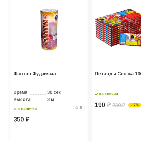
Фонтан Фудзияма
Петарды Связка 10
Время
30 сек
в наличии
Высота
3 м
190
₽
230
-17%
₽
0
в наличии
350
₽