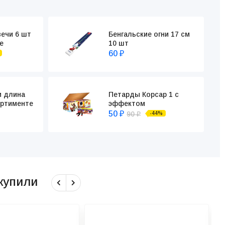
вечи 6 шт
Бенгальские огни 17 см
е
10 шт
60
₽
Петарды Корсар 1 с
м длина
эффектом
ортименте
50
90
-44%
₽
₽
 купили