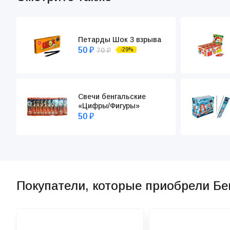
Петарды Шок 3 взрыва
50
70
-29%
₽
₽
Свечи бенгальские
«Цифры/Фигуры»
50
₽
Покупатели, которые приобрели Бе