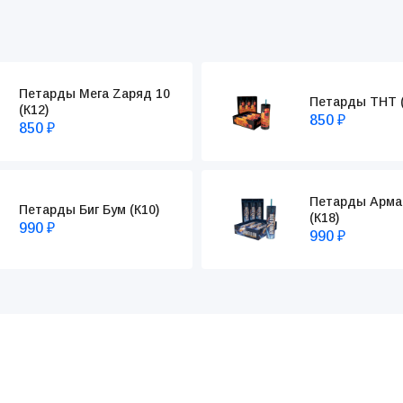
Петарды Мега Zаряд 10
Петарды ТНТ (
(К12)
850
₽
850
₽
Петарды Арма
Петарды Биг Бум (К10)
(К18)
990
₽
990
₽