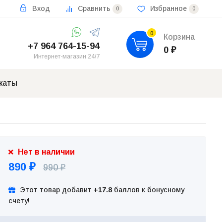
Вход
Сравнить
Избранное
0
0
0
Корзина
+7 964 764-15-94
0
₽
Интернет-магазин 24/7
каты
Нет в наличии
890
990
₽
₽
Этот товар добавит
+17.8
баллов к бонусному
счету!