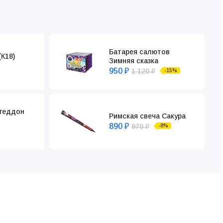
Батарея салютов
К18)
Зимняя сказка
950
1 120
-15%
₽
₽
геддон
Римская свеча Сакура
890
970
-8%
₽
₽