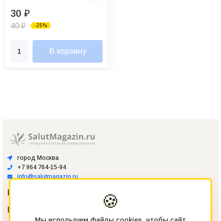
30
₽
40
-25%
₽
В корзину
город Москва
+7 964 764-15-94
info@salutmagazin.ru
Каталог
Показать все
🍪
Покупателям
Показать все
Мы используем файлы cookies, чтобы сайт