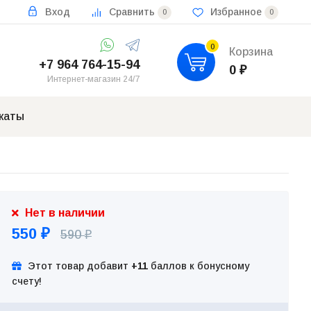
Вход
Сравнить
Избранное
0
0
0
Корзина
+7 964 764-15-94
0
₽
Интернет-магазин 24/7
каты
Нет в наличии
550
590
₽
₽
Этот товар добавит
+11
баллов к бонусному
счету!