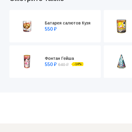
Батарея салютов Кузя
550
₽
Фонтан Гейша
550
640
-14%
₽
₽