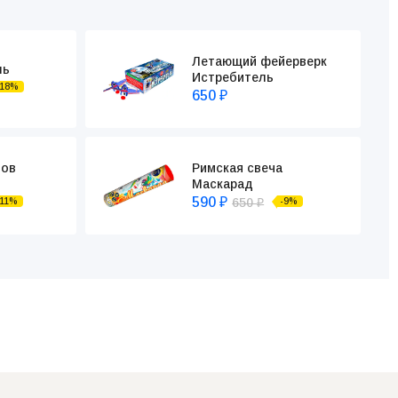
Летающий фейерверк
ль
Истребитель
-18%
650
₽
тов
Римская свеча
Маскарад
590
650
-11%
-9%
₽
₽