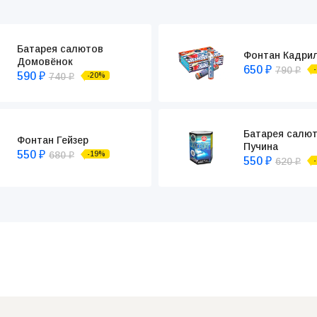
Батарея салютов
Фонтан Кадри
Домовёнок
650
790
₽
₽
590
740
-20%
₽
₽
Батарея салю
Фонтан Гейзер
Пучина
550
680
-19%
₽
₽
550
620
₽
₽