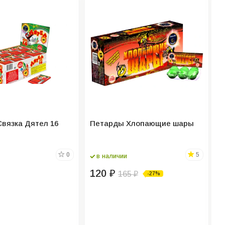
вязка Дятел 16
Петарды Хлопающие шары
Р
З
0
5
в наличии
К
120
₽
165
-27%
₽
В
В