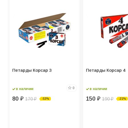
Петарды Корсар 3
Петарды Корсар 4
0
в наличии
в наличии
80
150
₽
170
₽
190
-53%
-21%
₽
₽