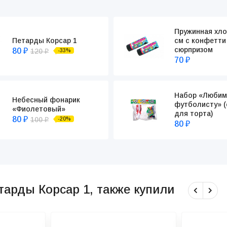
Пружинная хло
Петарды Корсар 1
см с конфетти
сюрпризом
80
120
-33%
₽
₽
70
₽
Набор «Любим
Небесный фонарик
футболисту» (
«Фиолетовый»
для торта)
80
100
-20%
₽
₽
80
₽
тарды Корсар 1, также купили