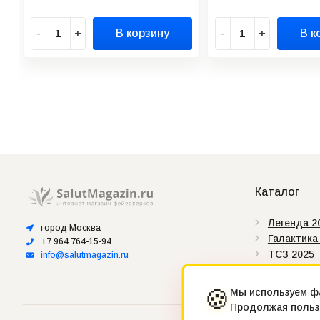
-
+
В корзину
-
+
В к
Каталог
Легенда 2
город Москва
Галактика
+7 964 764-15-94
ТСЗ 2025
info@salutmagazin.ru
Сертифик
Штрих-ко
🍪
Мы используем фа
Продолжая пользо