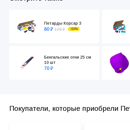
Петарды Корсар 3
80
170
-53%
₽
₽
Бенгальские огни 25 см
10 шт
70
₽
Покупатели, которые приобрели Пе