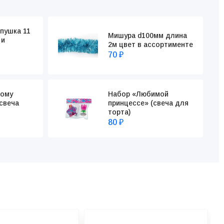
пушка 11
Мишура d100мм длина
 и
2м цвет в ассортименте
70
₽
ому
Набор «Любимой
свеча
принцессе» (свеча для
торта)
80
₽