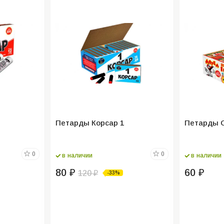
Петарды Корсар 1
Петарды С
0
0
в наличии
в наличии
80
60
₽
120
₽
-33%
₽