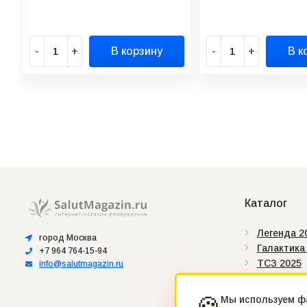
-
+
В корзину
-
+
В к
Каталог
Легенда 2
город Москва
Галактика
+7 964 764-15-94
ТСЗ 2025
info@salutmagazin.ru
Сертифик
Штрих-ко
🍪
Мы используем фа