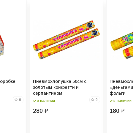
коробке
Пневмохлопушка 50см с
Пневмохло
золотым конфетти и
«деньгами
серпантином
фольги
0
0
в наличии
в наличии
280
180
₽
₽