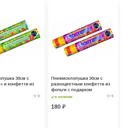
Х
пушка 30см с
Пневмохлопушка 30см с
Р
» и конфетти из
разноцветным конфетти из
фольги с подарком
З
0
0
в наличии
К
180
₽
В
В