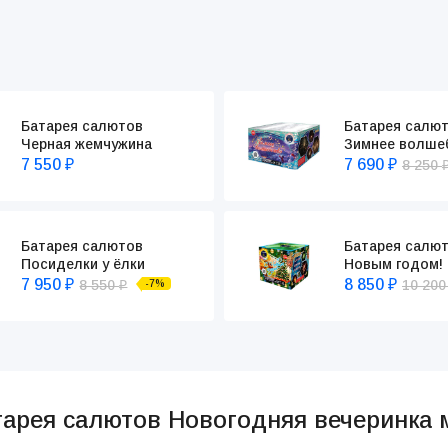
Батарея салю
Батарея салютов
Зимнее волше
Черная жемчужина
7 690
7 550
8 250
₽
₽
Батарея салютов
Батарея салют
Посиделки у ёлки
Новым годом!
7 950
8 850
8 550
10 20
-7%
₽
₽
₽
тарея салютов Новогодняя вечеринка 