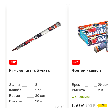
Хит!
Хит!
Римская свеча Булава
Фонтан Кадриль
Залпы
8
Время
20 се
Калибр
1.5"
Высота
2 м
Время
30 сек
в наличии
Высота
50 м
650
₽
790
-18%
₽
0