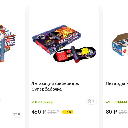
Летающий фейерверк
Петарды К
Супербабочка
к
0
в наличии
в наличии
450
80
₽
530
₽
170
-15%
₽
0