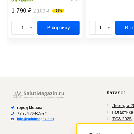
в наличии
1 790
₽
2 100
-15%
₽
-
+
В корзину
-
+
В к
Каталог
Легенда 2
город Москва
Галактика
+7 964 764-15-94
ТСЗ 2025
info@salutmagazin.ru
Сертифик
Штрих-ко