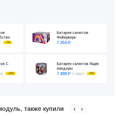
тов
Батарея салютов
бство
Фейерверк
7 250
-7%
₽
₽
ов С
Батарея салютов Ящик
пандоры
7 490
0
7 700
-13%
-3%
₽
₽
₽
модуль, также купили