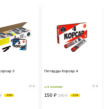
орсар 3
Петарды Корсар 4
0
0
в наличии
150
₽
190
-53%
-21%
₽
₽