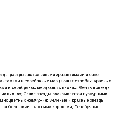
езды раскрываются синими хризантемами и сине-
зантемами в серебряных мерцающих стробах; Красные
ами в серебряных мерцающих пионах; Желтые звезды
их пионах; Синие звезды раскрываются пурпурными
азноцветных жемчужин; Зеленые и красные звезды
ются большими золотыми коронами; Серебряные