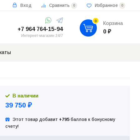
Вход
Сравнить
Избранное
0
0
0
Корзина
+7 964 764-15-94
0
₽
Интернет-магазин 24/7
каты
В наличии
39 750
₽
Этот товар добавит
+795
баллов к бонусному
счету!