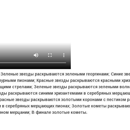
Зеленые звезды раскрываются зелеными георгинами; Синие зв
урными пионами; Красные звезды раскрываются красными хри
ими стрелами; Зеленые звезды раскрываются зелеными волн
зды раскрываются синими хризантемами в серебряных мерцающ
Красные звезды раскрываются золотыми коронами с пестиком р
и в серебряных мерцающих пионах; Золотые кометы раскрыва
ном мерцании; В финале золотые кометы.