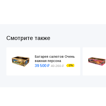
Смотрите также
Батарея салютов Очень
важная персона
39 500
40 260
-2%
₽
₽