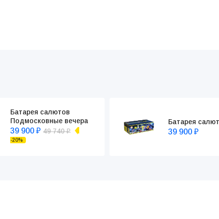
Батарея салютов
Подмосковные вечера
Батарея салю
39 900
49 740
39 900
₽
₽
₽
-20%