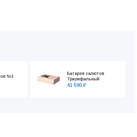
Батарея салютов
тов №1
Триумфальный
41 590
₽